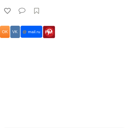
OK
VK
@
mail.ru
Pin!