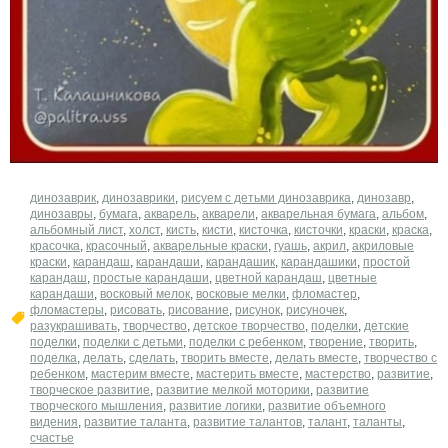
​динозаврик
,
динозаврики
,
рисуем с детьми динозаврика
,
динозавр
,
динозавры
,
бумага
,
акварель
,
акварели
,
акварельная бумага
,
альбом
,
альбомный лист
,
холст
,
кисть
,
кисти
,
кисточка
,
кисточки
,
краски
,
краска
,
красочка
,
красочный
,
акварельные краски
,
гуашь
,
акрил
,
акриловые
краски
,
карандаш
,
карандаши
,
карандашик
,
карандашики
,
простой
карандаш
,
простые карандаши
,
цветной карандаш
,
цветные
карандаши
,
восковый мелок
,
восковые мелки
,
фломастер
,
фломастеры
,
рисовать
,
рисование
,
рисунок
,
рисуночек
,
разукрашивать
,
творчество
,
детское творчество
,
поделки
,
детские
поделки
,
поделки с детьми
,
поделки с ребенком
,
творение
,
творить
,
поделка
,
делать
,
сделать
,
творить вместе
,
делать вместе
,
творчество с
ребенком
,
мастерим вместе
,
мастерить вместе
,
мастерство
,
развитие
,
творческое развитие
,
развитие мелкой моторики
,
развитие
творческого мышления
,
развитие логики
,
развитие объемного
видения
,
развитие таланта
,
развитие талантов
,
талант
,
таланты
,
счастье