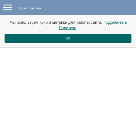
Поделки с детьми
Мы используем куки и метрики для работы сайта.
Подробнее в
​Рисуем с детьми динозаврика
Политике
.
ОК