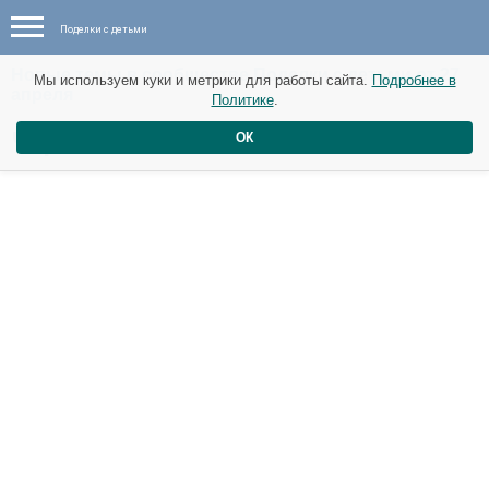
Поделки с детьми
Новые темы в сообществе Поделки с детьми от 27
Мы используем куки и метрики для работы сайта.
Подробнее в
апреля
Политике
.
Черепашки .
ОК