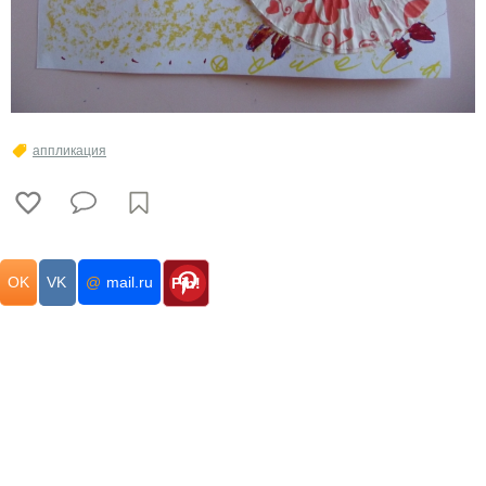
аппликация
OK
VK
@
mail.ru
Pin!