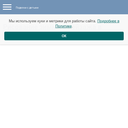
Поделки с детьми
Мы используем куки и метрики для работы сайта.
Подробнее в
Рисование зимнего пейзажа в
Политике
.
нетрадиционной технике
ОК