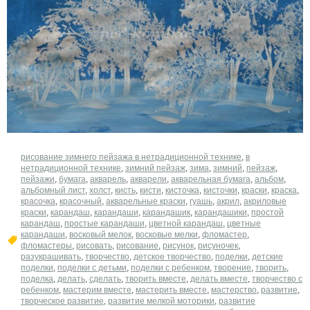
рисование зимнего пейзажа в нетрадиционной технике
,
в
нетрадиционной технике
,
зимний пейзаж
,
зима
,
зимний
,
пейзаж
,
пейзажи
,
бумага
,
акварель
,
акварели
,
акварельная бумага
,
альбом
,
альбомный лист
,
холст
,
кисть
,
кисти
,
кисточка
,
кисточки
,
краски
,
краска
,
красочка
,
красочный
,
акварельные краски
,
гуашь
,
акрил
,
акриловые
краски
,
карандаш
,
карандаши
,
карандашик
,
карандашики
,
простой
карандаш
,
простые карандаши
,
цветной карандаш
,
цветные
карандаши
,
восковый мелок
,
восковые мелки
,
фломастер
,
фломастеры
,
рисовать
,
рисование
,
рисунок
,
рисуночек
,
разукрашивать
,
творчество
,
детское творчество
,
поделки
,
детские
поделки
,
поделки с детьми
,
поделки с ребенком
,
творение
,
творить
,
поделка
,
делать
,
сделать
,
творить вместе
,
делать вместе
,
творчество с
ребенком
,
мастерим вместе
,
мастерить вместе
,
мастерство
,
развитие
,
творческое развитие
,
развитие мелкой моторики
,
развитие