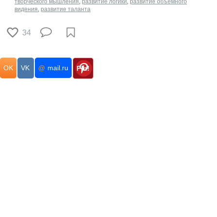
творческого мышления
,
развитие логики
,
развитие объемного
видения
,
развитие таланта
34
OK
VK
@
mail.ru
Pin!