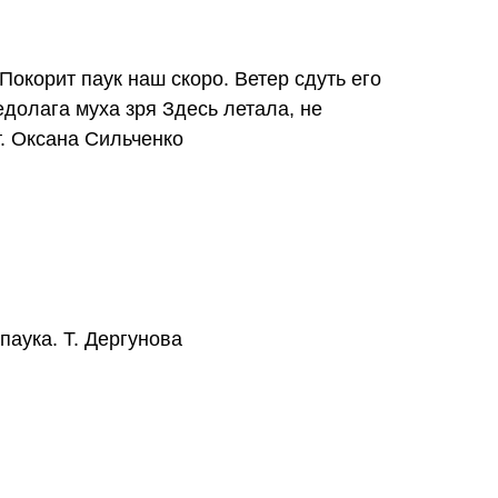
окорит паук наш скоро. Ветер сдуть его
едолага муха зря Здесь летала, не
т. Оксана Сильченко
паука. Т. Дергунова