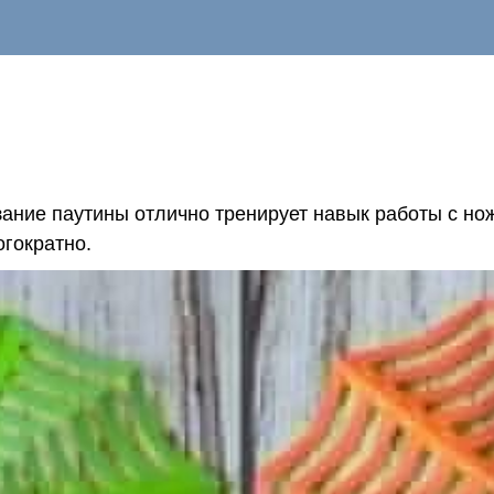
зание паутины отлично тренирует навык работы с но
огократно.