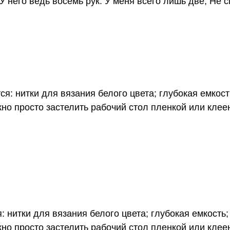
У него ведь восемь рук. У меня всего лишь две, Не с
я: нитки для вязания белого цвета; глубокая емкос
жно просто застелить рабочий стол пленкой или клее
 нитки для вязания белого цвета; глубокая емкость
жно просто застелить рабочий стол пленкой или кле