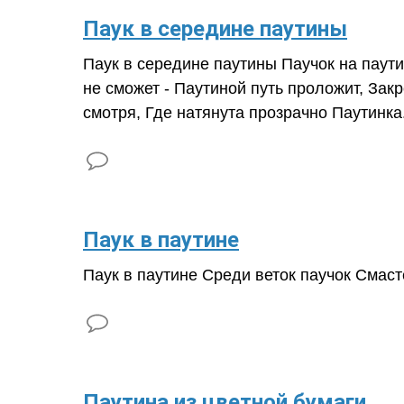
Паук в середине паутины
Паук в середине паутины Паучок на паути
не сможет - Паутиной путь проложит, Закр
смотря, Где натянута прозрачно Паутинка
​Паук в паутине
Паук в паутине Среди веток паучок Смасте
​Паутина из цветной бумаги