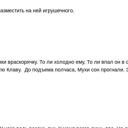
азместить на ней игрушечного.
пки враскорячку. То ли холодно ему, То ли впал он в 
ю Клаву. До подъема полчаса, Мухи сон прогнали. З