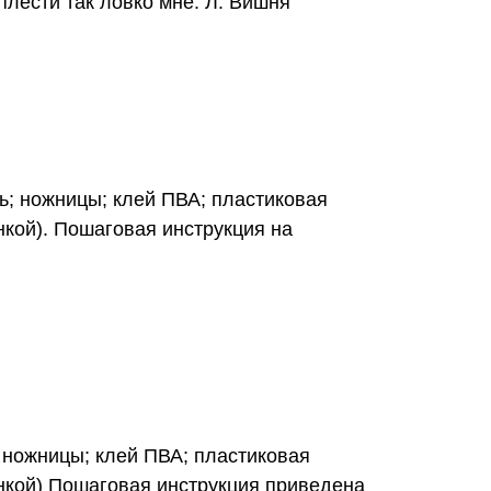
плести так ловко мне. Л. Вишня
ть; ножницы; клей ПВА; пластиковая
нкой). Пошаговая инструкция на
; ножницы; клей ПВА; пластиковая
енкой) Пошаговая инструкция приведена