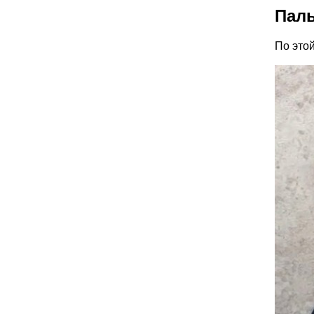
Паль
По это