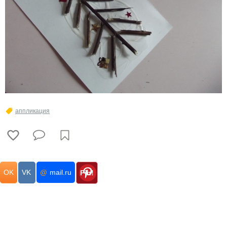
аппликация
OK
VK
@
mail.ru
Pin!