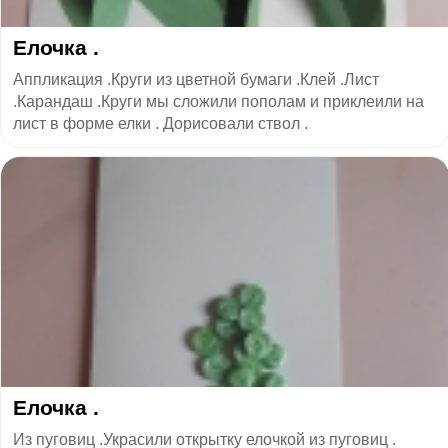
Елочка .
Аппликация .Круги из цветной бумаги .Клей .Лист
.Карандаш .Круги мы сложили пополам и приклеили на
лист в форме елки . Дорисовали ствол .
Елочка .
Из пуговиц .Украсили открытку елочкой из пуговиц .